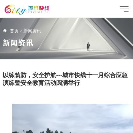
首页
>
新闻资讯
新闻资讯
以练筑防，安全护航---城市快线十一月综合应急
演练暨安全教育活动圆满举行